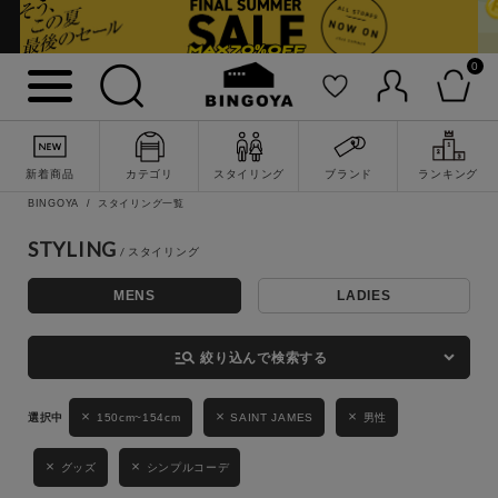
0
詳細検索
新着商品
カテゴリ
スタイリング
ブランド
ランキング
BINGOYA
スタイリング一覧
STYLING
MENS
LADIES
キーワード
manage_search
絞り込んで検索する
性別
150cm~154cm
SAINT JAMES
男性
MENS
LADIES
KIDS
グッズ
シンプルコーデ