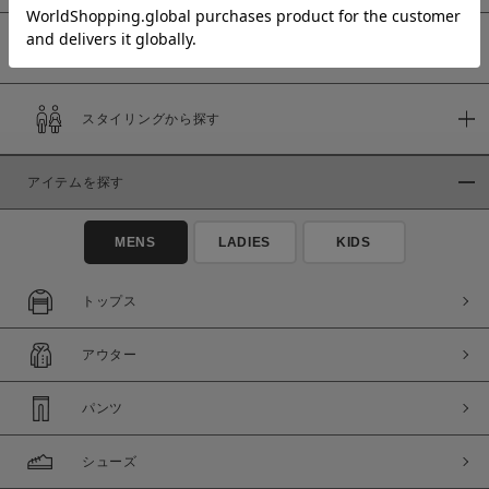
予約商品
価格
スタイリングから探す
～
アイテムを探す
商品タイプ
通常商品
予約商品
MENS
LADIES
KIDS
セール価格
WEB限定
トップス
在庫
アウター
在庫あり
在庫なし含む
パンツ
シューズ