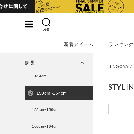
検索
詳細検索
新着アイテム
ランキング
キーワード
身長
BINGOYA
~149cm
STYLI
性別
150cm~154cm
MENS
LADI
155cm~159cm
カテゴリ
160cm~164cm