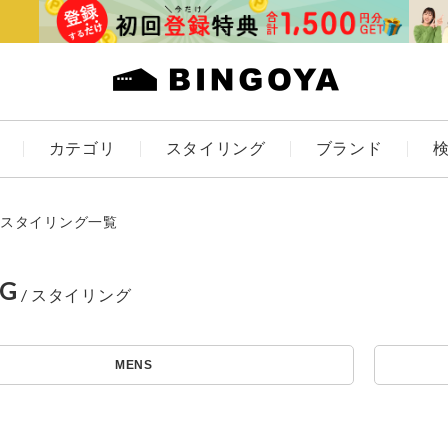
カテゴリ
スタイリング
ブランド
カラー
スタイリング一覧
NG
アイテムを探す
ES
KIDS
MENS
価格
条件絞り込み検索
カテゴリから探す
～