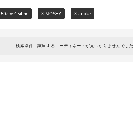
スタイリングから探す
商品タイプ
ブランドから探す
150cm~154cm
MOSHA
anuke
通常商品
WEB限定アイテムを探す
履き比べ可能商品から探す
セール価格
検索条件に該当するコーディネートが見つかりませんでした
お知らせ・ご利用ガイド
在庫
お知らせ
在庫あり
ご利用ガイド
ギフトラッピング
お問い合わせ
この条件で絞り込む