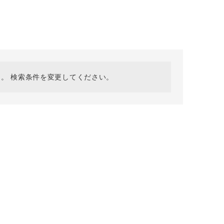
採用情報
ギフトカード
予約商品
WEB限定
。 検索条件を変更してください。
在庫なし含む
BINGOYA
無料公式アプリダウンロード