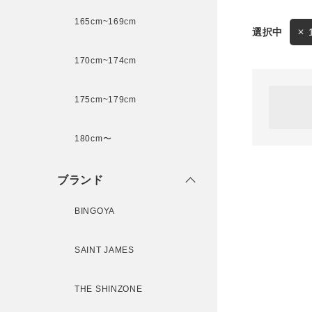
165cm~169cm
サイズ
170cm~174cm
ゲスト
様
175cm~179cm
ブランド
180cm〜
ログイン / マイページ
ブランド
お気に入りアイテム
BINGOYA
注文履歴
SAINT JAMES
新規会員登録
THE SHINZONE