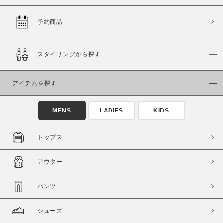
予約商品
価格
スタイリングから探す
～
アイテムを探す
商品タイプ
通常商品
予約商品
MENS
LADIES
KIDS
セール価格
WEB限定
トップス
在庫
アウター
在庫あり
在庫なし含む
パンツ
シューズ