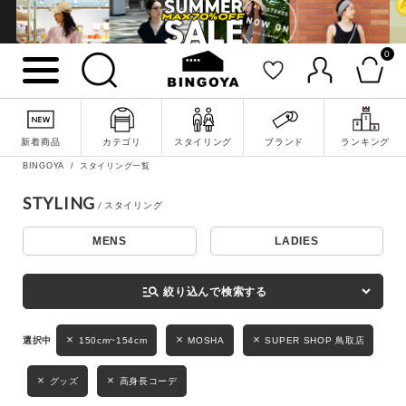
0
詳細検索
新着商品
カテゴリ
スタイリング
ブランド
ランキング
BINGOYA
スタイリング一覧
STYLING
MENS
LADIES
キーワード
manage_search
絞り込んで検索する
性別
150cm~154cm
MOSHA
SUPER SHOP 鳥取店
MENS
LADIES
KIDS
グッズ
高身長コーデ