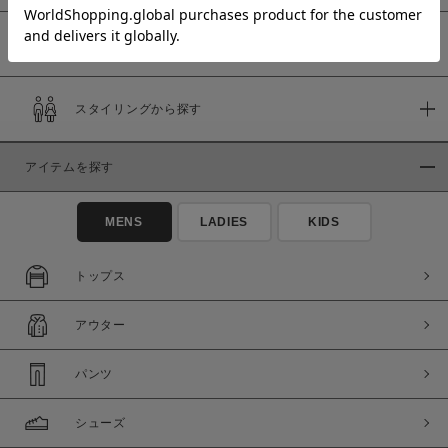
予約商品
価格
スタイリングから探す
～
アイテムを探す
商品タイプ
通常商品
予約商品
MENS
LADIES
KIDS
セール価格
WEB限定
トップス
在庫
アウター
在庫あり
在庫なし含む
パンツ
シューズ