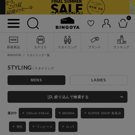
0
詳細検索
新着商品
カテゴリ
スタイリング
ブランド
ランキング
BINGOYA
スタイリング一覧
STYLING
MENS
LADIES
キーワード
manage_search
絞り込んで検索する
性別
150cm~154cm
MOSHA
SUPER SHOP 鳥取店
MENS
LADIES
KIDS
男性
ワンピース
ロンT