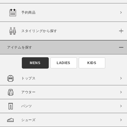
予約商品
価格
スタイリングから探す
～
アイテムを探す
商品タイプ
通常商品
予約商品
MENS
LADIES
KIDS
セール価格
WEB限定
トップス
在庫
アウター
在庫あり
在庫なし含む
パンツ
シューズ