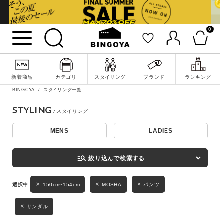
0
詳細検索
新着商品
カテゴリ
スタイリング
ブランド
ランキング
BINGOYA
スタイリング一覧
STYLING
MENS
LADIES
キーワード
manage_search
絞り込んで検索する
性別
150cm~154cm
MOSHA
パンツ
MENS
LADIES
KIDS
サンダル