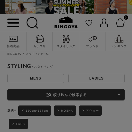
0
詳細検索
新着商品
カテゴリ
スタイリング
ブランド
ランキング
BINGOYA
スタイリング一覧
STYLING
MENS
LADIES
キーワード
manage_search
絞り込んで検索する
性別
150cm~154cm
MOSHA
アウター
MENS
LADIES
KIDS
PAES