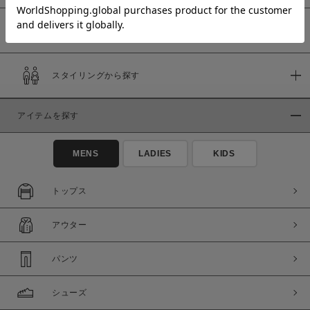
予約商品
価格
スタイリングから探す
～
アイテムを探す
商品タイプ
通常商品
予約商品
MENS
LADIES
KIDS
セール価格
WEB限定
トップス
在庫
アウター
在庫あり
在庫なし含む
パンツ
シューズ