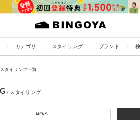
カテゴリ
スタイリング
ブランド
カラー
スタイリング一覧
NG
アイテムを探す
ES
KIDS
MENS
価格
条件絞り込み検索
カテゴリから探す
～