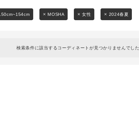
スタイリングから探す
商品タイプ
ブランドから探す
150cm~154cm
MOSHA
女性
2024春夏
通常商品
WEB限定アイテムを探す
履き比べ可能商品から探す
セール価格
検索条件に該当するコーディネートが見つかりませんでした
お知らせ・ご利用ガイド
在庫
お知らせ
在庫あり
ご利用ガイド
ギフトラッピング
お問い合わせ
この条件で絞り込む