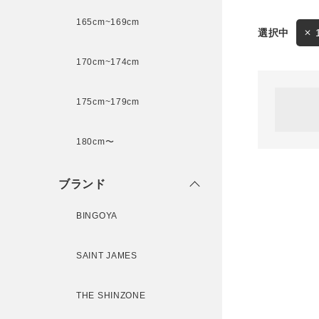
165cm~169cm
サイズ
170cm~174cm
ゲスト
様
175cm~179cm
ブランド
180cm〜
ログイン / マイページ
ブランド
お気に入りアイテム
BINGOYA
注文履歴
SAINT JAMES
新規会員登録
THE SHINZONE