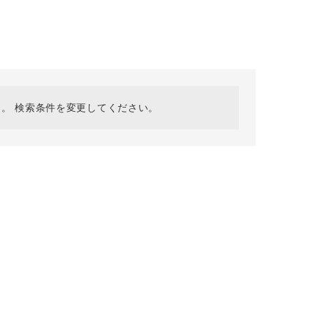
採用情報
ギフトカード
予約商品
WEB限定
。 検索条件を変更してください。
在庫なし含む
BINGOYA
無料公式アプリダウンロード