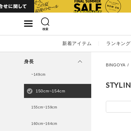
検索
詳細検索
新着アイテム
ランキング
キーワード
身長
BINGOYA
~149cm
STYLI
性別
150cm~154cm
MENS
LADI
155cm~159cm
カテゴリ
160cm~164cm