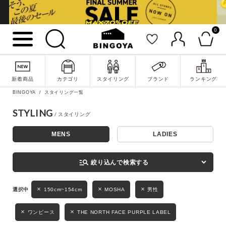
0
詳細検索
新着商品
カテゴリ
スタイリング
ブランド
ランキング
BINGOYA
スタイリング一覧
STYLING
MENS
LADIES
キーワード
manage_search
絞り込んで検索する
性別
150cm~154cm
MOSHA
男性
MENS
LADIES
KIDS
ワンピース
THE NORTH FACE PURPLE LABEL