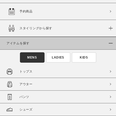
予約商品
価格
スタイリングから探す
～
アイテムを探す
商品タイプ
通常商品
予約商品
MENS
LADIES
KIDS
セール価格
WEB限定
トップス
在庫
アウター
在庫あり
在庫なし含む
パンツ
シューズ