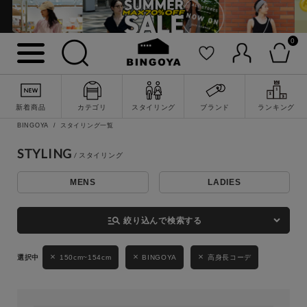
0
詳細検索
新着商品
カテゴリ
スタイリング
ブランド
ランキング
BINGOYA
スタイリング一覧
STYLING
MENS
LADIES
キーワード
manage_search
絞り込んで検索する
性別
150cm~154cm
BINGOYA
高身長コーデ
MENS
LADIES
KIDS
カテゴリ