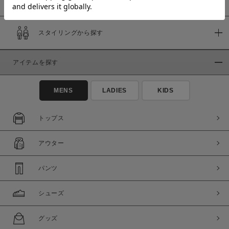
スタイリングから探す
価格
～
アイテムを探す
商品タイプ
MENS
LADIES
KIDS
通常商品
予約商品
セール価格
WEB限定
トップス
在庫
アウター
在庫あり
在庫なし含む
パンツ
シューズ
グッズ