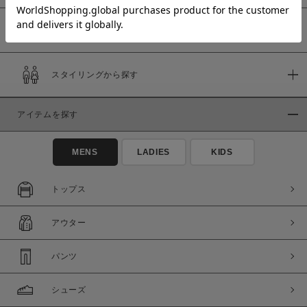
予約商品
価格
スタイリングから探す
～
アイテムを探す
商品タイプ
通常商品
予約商品
MENS
LADIES
KIDS
セール価格
WEB限定
トップス
在庫
アウター
在庫あり
在庫なし含む
パンツ
シューズ