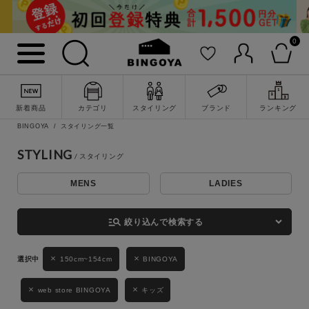
0
詳細検索
新着商品
カテゴリ
スタイリング
ブランド
ランキング
BINGOYA
スタイリング一覧
STYLING
MENS
LADIES
キーワード
manage_search
絞り込んで検索する
性別
150cm~154cm
BINGOYA
MENS
LADIES
KIDS
web store BINGOYA
キッズ