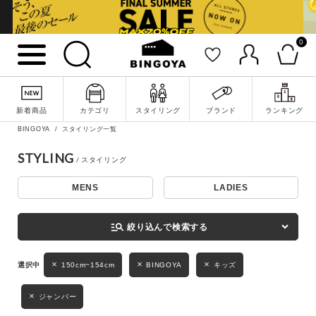
0
詳細検索
新着商品
カテゴリ
スタイリング
ブランド
ランキング
BINGOYA
スタイリング一覧
STYLING
MENS
LADIES
キーワード
manage_search
絞り込んで検索する
性別
150cm~154cm
BINGOYA
キッズ
MENS
LADIES
KIDS
ジャンパー