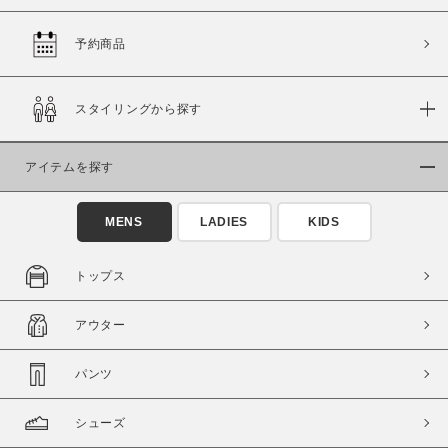
予約商品
価格
スタイリングから探す
～
アイテムを探す
商品タイプ
通常商品
予約商品
MENS
LADIES
KIDS
セール価格
WEB限定
トップス
在庫
アウター
在庫あり
在庫なし含む
パンツ
シューズ