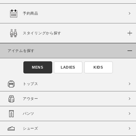
予約商品
価格
スタイリングから探す
～
アイテムを探す
商品タイプ
通常商品
予約商品
MENS
LADIES
KIDS
セール価格
WEB限定
トップス
在庫
アウター
在庫あり
在庫なし含む
パンツ
シューズ