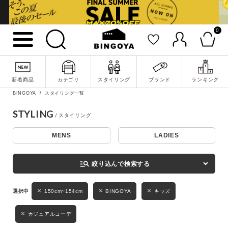
0
詳細検索
新着商品
カテゴリ
スタイリング
ブランド
ランキング
BINGOYA
スタイリング一覧
STYLING
MENS
LADIES
キーワード
manage_search
絞り込んで検索する
性別
150cm~154cm
BINGOYA
キッズ
MENS
LADIES
KIDS
カジュアルコーデ