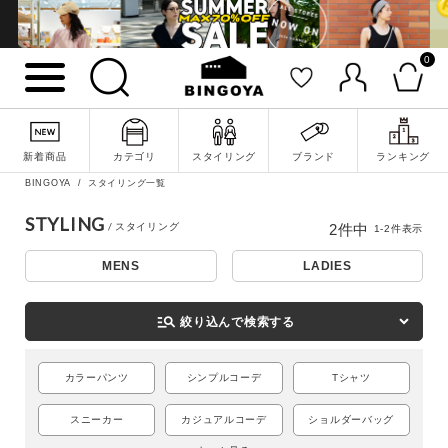
0
詳細検索
新着商品
カテゴリ
スタイリング
ブランド
ランキング
BINGOYA
スタイリング一覧
STYLING
2
件中
1
-
2
件表示
MENS
LADIES
manage_search
絞り込んで検索する
カラーパンツ
シンプルコーデ
Tシャツ
キーワード
スニーカー
カジュアルコーデ
ショルダーバッグ