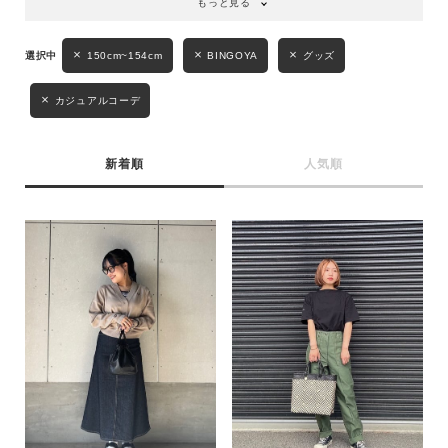
もっと見る
性別
150cm~154cm
BINGOYA
グッズ
MENS
LADIES
KIDS
カジュアルコーデ
カテゴリ
新着順
人気順
サイズ
ブランド