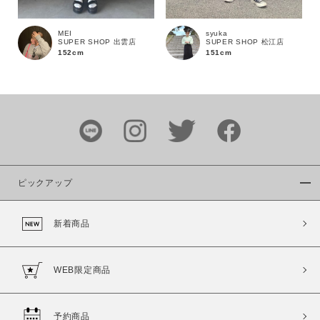
MEI
syuka
SUPER SHOP 出雲店
SUPER SHOP 松江店
152cm
151cm
カラー
ピックアップ
価格
新着商品
～
商品タイプ
WEB限定商品
通常商品
予約商品
セール価格
WEB限定
予約商品