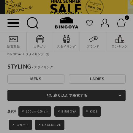
0
詳細検索
新着商品
カテゴリ
スタイリング
ブランド
ランキング
BINGOYA
スタイリング一覧
STYLING
MENS
LADIES
キーワード
manage_search
絞り込んで検索する
性別
150cm~154cm
BINGOYA
KIDS
MENS
LADIES
KIDS
スカート
EXCLUSIVE