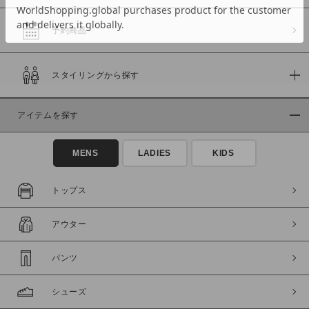
予約商品
価格
スタイリングから探す
～
アイテムを探す
商品タイプ
通常商品
予約商品
MENS
LADIES
KIDS
セール価格
WEB限定
トップス
在庫
アウター
在庫あり
在庫なし含む
パンツ
シューズ