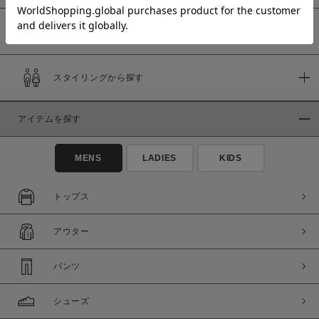
予約商品
価格
スタイリングから探す
～
アイテムを探す
商品タイプ
通常商品
予約商品
MENS
LADIES
KIDS
セール価格
WEB限定
トップス
在庫
アウター
在庫あり
在庫なし含む
パンツ
シューズ