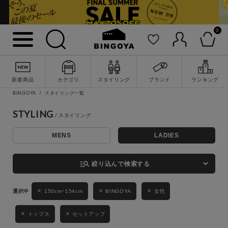
0
詳細検索
新着商品
カテゴリ
スタイリング
ブランド
ランキング
BINGOYA
スタイリング一覧
STYLING
MENS
LADIES
キーワード
manage_search
絞り込んで検索する
性別
150cm~154cm
BINGOYA
女性
MENS
LADIES
KIDS
トップス
セットアップ