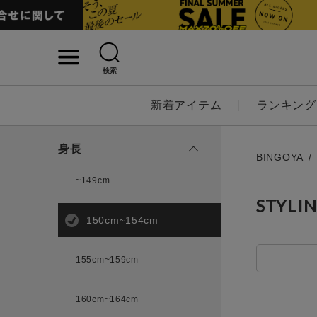
検索
詳細検索
新着アイテム
ランキング
キーワード
身長
BINGOYA
~149cm
STYLI
性別
150cm~154cm
MENS
LADI
155cm~159cm
カテゴリ
160cm~164cm