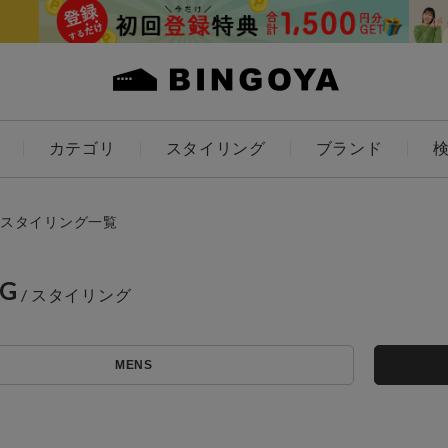
カテゴリ
スタイリング
ブランド
カラー
スタイリング一覧
NG
ES
KIDS
MENS
アイテムを探す
価格
～
条件絞り込み検索