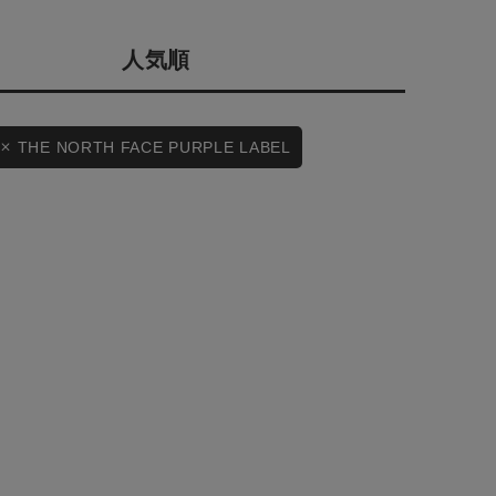
会社概要
人気順
採用情報
予約商品
ギフトカード
WEB限定
THE NORTH FACE PURPLE LABEL
在庫なし含む
BINGOYA
無料公式アプリダウンロード