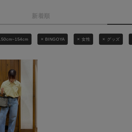
カテゴリから探す
商品タイプ
新着順
スタイリングから探す
通常商品
ブランドから探す
WEB限定アイテムを探す
セール価格
150cm~154cm
BINGOYA
女性
グッズ
履き比べ可能商品から探す
在庫
お知らせ・ご利用ガイド
在庫あり
お知らせ
ご利用ガイド
ギフトラッピング
この条件で絞り込む
お問い合わせ