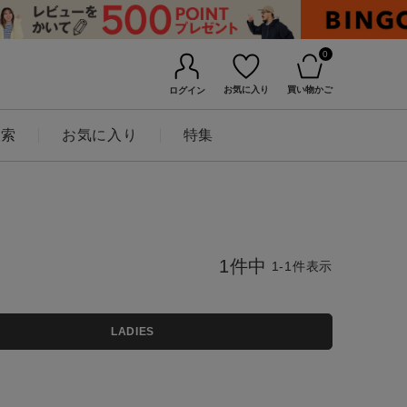
0
お気に入り
買い物かご
ログイン
検索
お気に入り
特集
1
件中
1
-
1
件表示
LADIES
BINGOYAについて
店舗一覧