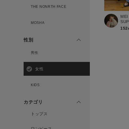
新規会員登録
THE NONRTH FACE
MEI
SU
MOSHA
152
性別
男性
女性
KIDS
カテゴリ
トップス
ワンピース