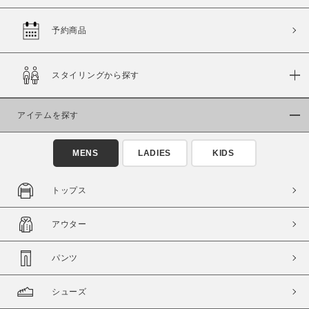
予約商品
価格
スタイリングから探す
～
アイテムを探す
商品タイプ
通常商品
予約商品
MENS
LADIES
KIDS
セール価格
WEB限定
トップス
在庫
アウター
在庫あり
在庫なし含む
パンツ
シューズ