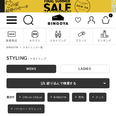
0
詳細検索
新着商品
カテゴリ
スタイリング
ブランド
ランキング
BINGOYA
スタイリング一覧
STYLING
MENS
LADIES
キーワード
manage_search
絞り込んで検索する
性別
150cm~154cm
BINGOYA
男性
グッズ
MENS
LADIES
KIDS
パーカー / スウェット