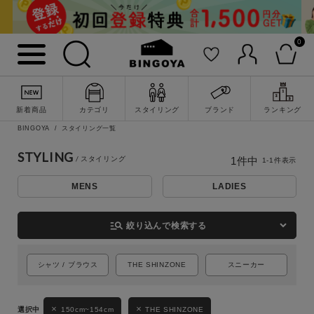
0
詳細検索
新着商品
カテゴリ
スタイリング
ブランド
ランキング
BINGOYA
スタイリング一覧
STYLING
1
件中
1
-
1
件表示
MENS
LADIES
manage_search
絞り込んで検索する
キーワード
シャツ / ブラウス
THE SHINZONE
スニーカー
150cm~154cm
THE SHINZONE
性別