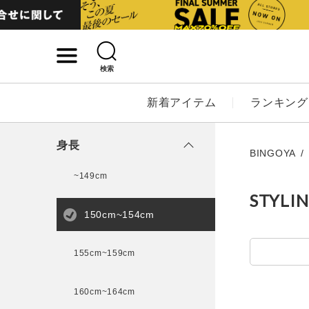
検索
詳細検索
新着アイテム
ランキング
キーワード
身長
BINGOYA
~149cm
STYLI
性別
150cm~154cm
MENS
LADI
155cm~159cm
カテゴリ
160cm~164cm