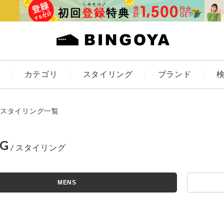
カテゴリ
スタイリング
ブランド
カラー
スタイリング一覧
NG
アイテムを探す
ES
KIDS
MENS
価格
条件絞り込み検索
カテゴリから探す
～