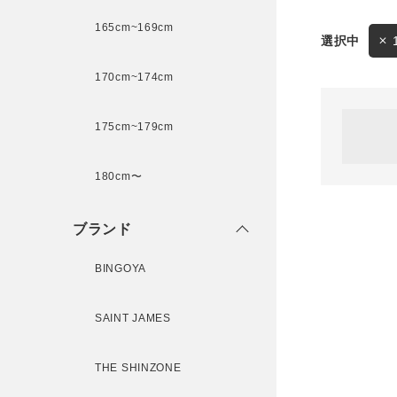
165cm~169cm
サイズ
170cm~174cm
ゲスト
様
175cm~179cm
ブランド
180cm〜
ログイン / マイページ
ブランド
お気に入りアイテム
BINGOYA
注文履歴
SAINT JAMES
新規会員登録
THE SHINZONE