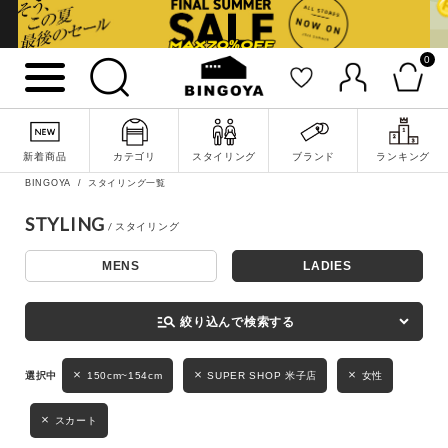
0
詳細検索
新着商品
カテゴリ
スタイリング
ブランド
ランキング
BINGOYA
スタイリング一覧
STYLING
MENS
LADIES
キーワード
manage_search
絞り込んで検索する
性別
150cm~154cm
SUPER SHOP 米子店
女性
MENS
LADIES
KIDS
スカート