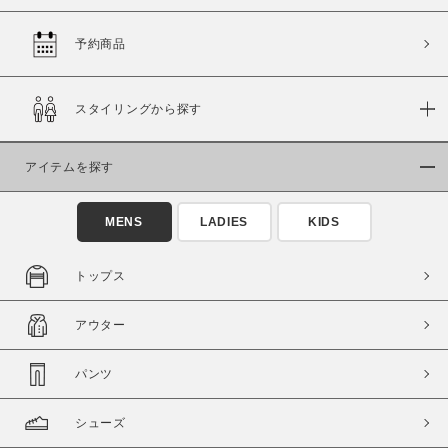
予約商品
価格
スタイリングから探す
～
アイテムを探す
商品タイプ
通常商品
予約商品
MENS
LADIES
KIDS
セール価格
WEB限定
トップス
在庫
アウター
在庫あり
在庫なし含む
パンツ
シューズ