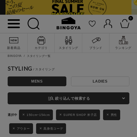
0
詳細検索
新着商品
カテゴリ
スタイリング
ブランド
ランキング
BINGOYA
スタイリング一覧
STYLING
MENS
LADIES
キーワード
manage_search
絞り込んで検索する
性別
150cm~154cm
SUPER SHOP 米子店
男性
MENS
LADIES
KIDS
アウター
高身長コーデ