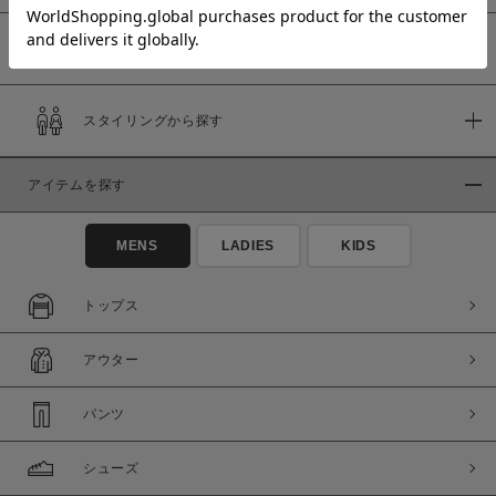
予約商品
価格
スタイリングから探す
～
アイテムを探す
商品タイプ
通常商品
予約商品
MENS
LADIES
KIDS
セール価格
WEB限定
トップス
在庫
アウター
在庫あり
在庫なし含む
パンツ
シューズ