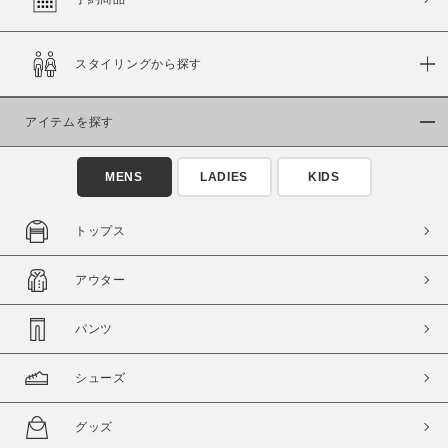
スタイリングから探す
価格
～
アイテムを探す
商品タイプ
MENS
LADIES
KIDS
通常商品
予約商品
セール価格
WEB限定
トップス
在庫
アウター
在庫あり
在庫なし含む
パンツ
シューズ
グッズ