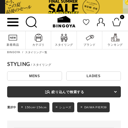
0
詳細検索
新着商品
カテゴリ
スタイリング
ブランド
ランキング
BINGOYA
スタイリング一覧
STYLING
MENS
LADIES
キーワード
manage_search
絞り込んで検索する
性別
150cm~154cm
シューズ
DAIWA PIER39
MENS
LADIES
KIDS
カテゴリ