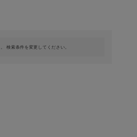
採用情報
ギフトカード
予約商品
WEB限定
。 検索条件を変更してください。
在庫なし含む
BINGOYA
無料公式アプリダウンロード