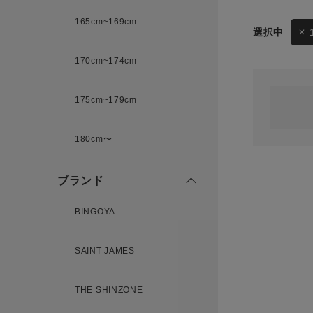
165cm~169cm
サイズ
170cm~174cm
ゲスト
様
175cm~179cm
ブランド
180cm〜
ログイン / マイページ
ブランド
お気に入りアイテム
BINGOYA
注文履歴
SAINT JAMES
新規会員登録
THE SHINZONE