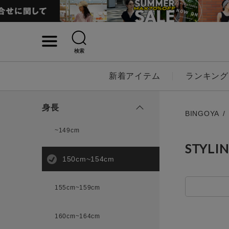
検索
詳細検索
新着アイテム
ランキング
キーワード
身長
BINGOYA
~149cm
STYLI
性別
150cm~154cm
MENS
LADI
155cm~159cm
カテゴリ
160cm~164cm