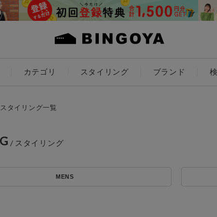
カテゴリ
スタイリング
ブランド
カラー
スタイリング一覧
NG
アイテムを探す
ES
KIDS
MENS
価格
条件絞り込み検索
カテゴリから探す
～