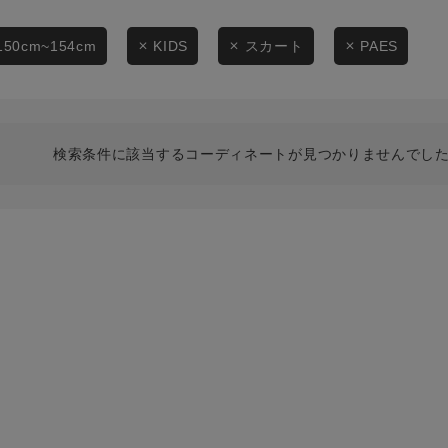
スタイリングから探す
商品タイプ
ブランドから探す
150cm~154cm
KIDS
スカート
PAES
通常商品
WEB限定アイテムを探す
履き比べ可能商品から探す
セール価格
検索条件に該当するコーディネートが見つかりませんでした
お知らせ・ご利用ガイド
在庫
お知らせ
在庫あり
ご利用ガイド
ギフトラッピング
お問い合わせ
この条件で絞り込む