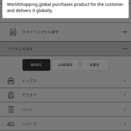
予約商品
価格
スタイリングから探す
～
アイテムを探す
商品タイプ
通常商品
予約商品
MENS
LADIES
KIDS
セール価格
WEB限定
トップス
在庫
アウター
在庫あり
在庫なし含む
パンツ
シューズ