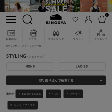
0
詳細検索
新着商品
カテゴリ
スタイリング
ブランド
ランキング
BINGOYA
スタイリング一覧
STYLING
MENS
LADIES
キーワード
manage_search
絞り込んで検索する
性別
150cm~154cm
KIDS
アウター
MENS
LADIES
KIDS
シャツ / ブラウス