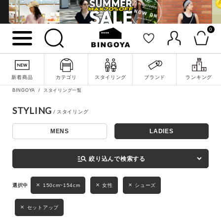
0
詳細検索
新着商品
カテゴリ
スタイリング
ブランド
ランキング
BINGOYA
スタイリング一覧
STYLING
MENS
LADIES
キーワード
manage_search
絞り込んで検索する
性別
150cm~154cm
女性
シューズ
MENS
LADIES
KIDS
セットアップ