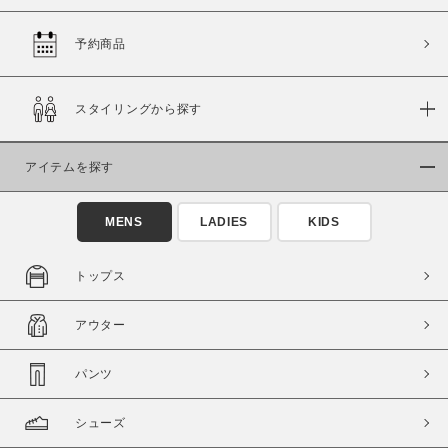
予約商品
価格
スタイリングから探す
～
アイテムを探す
商品タイプ
通常商品
予約商品
MENS
LADIES
KIDS
セール価格
WEB限定
トップス
在庫
アウター
在庫あり
在庫なし含む
パンツ
シューズ