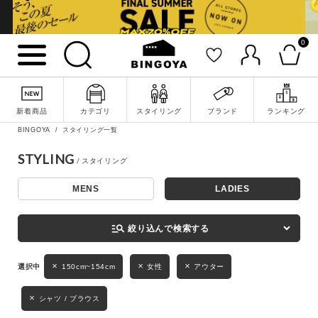
0
詳細検索
新着商品
カテゴリ
スタイリング
ブランド
ランキング
BINGOYA
スタイリング一覧
STYLING
MENS
LADIES
キーワード
manage_search
絞り込んで検索する
性別
150cm~154cm
女性
アウター
MENS
LADIES
KIDS
シャツ / ブラウス