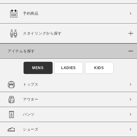
予約商品
価格
スタイリングから探す
～
アイテムを探す
商品タイプ
通常商品
予約商品
MENS
LADIES
KIDS
セール価格
WEB限定
トップス
在庫
アウター
在庫あり
在庫なし含む
パンツ
シューズ