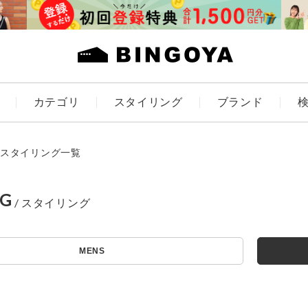
カテゴリ
スタイリング
ブランド
カラー
スタイリング一覧
NG
アイテムを探す
ES
KIDS
MENS
価格
条件絞り込み検索
カテゴリから探す
～