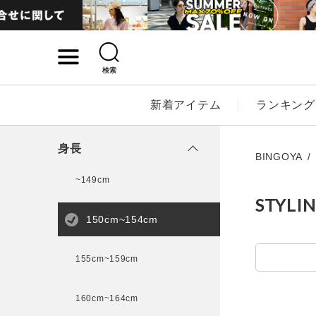
検索
詳細検索
新着アイテム
ランキング
キーワード
身長
BINGOYA
~149cm
STYLI
性別
150cm~154cm
MENS
LADI
155cm~159cm
カテゴリ
160cm~164cm