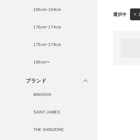
165cm~169cm
サイズ
170cm~174cm
ゲスト
様
175cm~179cm
ブランド
180cm〜
ログイン / マイページ
ブランド
お気に入りアイテム
BINGOYA
注文履歴
SAINT JAMES
新規会員登録
THE SHINZONE