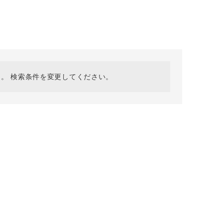
採用情報
ギフトカード
予約商品
WEB限定
。 検索条件を変更してください。
在庫なし含む
BINGOYA
無料公式アプリダウンロード