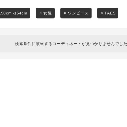
スタイリングから探す
商品タイプ
ブランドから探す
150cm~154cm
女性
ワンピース
PAES
通常商品
WEB限定アイテムを探す
履き比べ可能商品から探す
セール価格
検索条件に該当するコーディネートが見つかりませんでした
お知らせ・ご利用ガイド
在庫
お知らせ
在庫あり
ご利用ガイド
ギフトラッピング
お問い合わせ
この条件で絞り込む