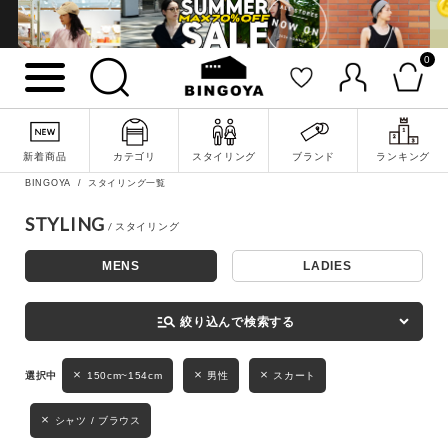
0
詳細検索
新着商品
カテゴリ
スタイリング
ブランド
ランキング
BINGOYA
スタイリング一覧
STYLING
MENS
LADIES
キーワード
manage_search
絞り込んで検索する
性別
150cm~154cm
男性
スカート
MENS
LADIES
KIDS
シャツ / ブラウス