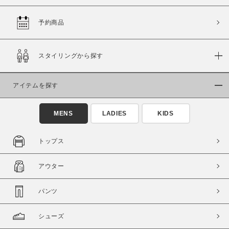
予約商品
価格
スタイリングから探す
～
アイテムを探す
商品タイプ
通常商品
予約商品
MENS
LADIES
KIDS
セール価格
WEB限定
トップス
在庫
アウター
在庫あり
在庫なし含む
パンツ
シューズ