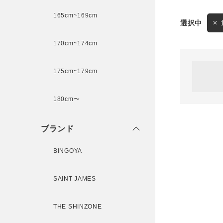
165cm~169cm
サイズ
170cm~174cm
ゲスト
様
175cm~179cm
ブランド
180cm〜
ログイン / マイページ
ブランド
お気に入りアイテム
BINGOYA
注文履歴
SAINT JAMES
新規会員登録
THE SHINZONE