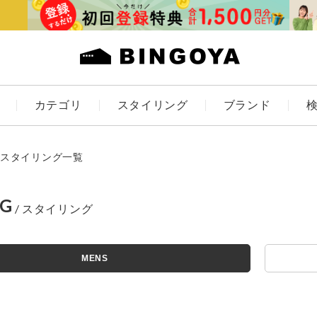
カテゴリ
スタイリング
ブランド
カラー
スタイリング一覧
NG
アイテムを探す
ES
KIDS
MENS
価格
条件絞り込み検索
カテゴリから探す
～