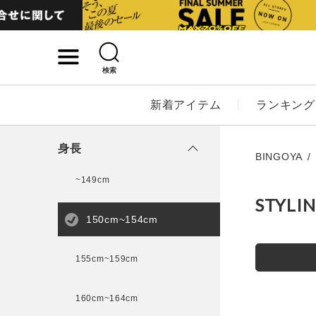
検索
詳細検索
新着アイテム
ランキング
キーワード
身長
BINGOYA
~149cm
STYLI
性別
150cm~154cm
MENS
LADI
155cm~159cm
カテゴリ
160cm~164cm