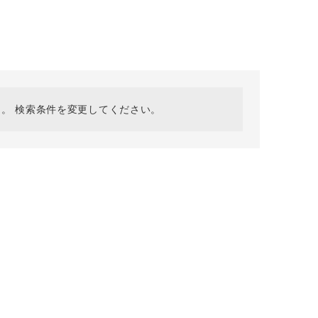
採用情報
ギフトカード
予約商品
WEB限定
。 検索条件を変更してください。
在庫なし含む
BINGOYA
無料公式アプリダウンロード