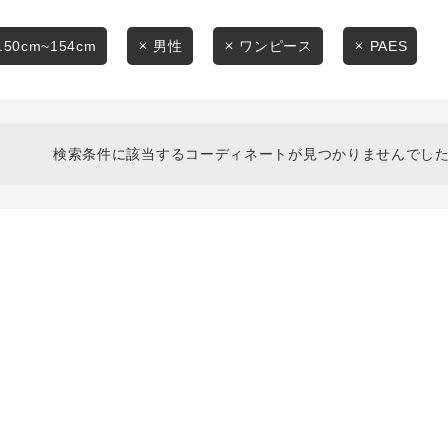
スタイリングから探す
商品タイプ
ブランドから探す
150cm~154cm
男性
ワンピース
PAES
通常商品
WEB限定アイテムを探す
履き比べ可能商品から探す
セール価格
検索条件に該当するコーディネートが見つかりませんでした
お知らせ・ご利用ガイド
在庫
お知らせ
在庫あり
ご利用ガイド
ギフトラッピング
お問い合わせ
この条件で絞り込む