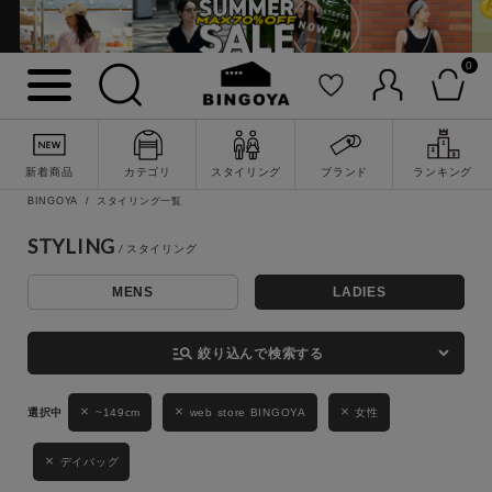
0
詳細検索
新着商品
カテゴリ
スタイリング
ブランド
ランキング
BINGOYA
スタイリング一覧
STYLING
MENS
LADIES
キーワード
manage_search
絞り込んで検索する
性別
~149cm
web store BINGOYA
女性
MENS
LADIES
KIDS
デイバッグ