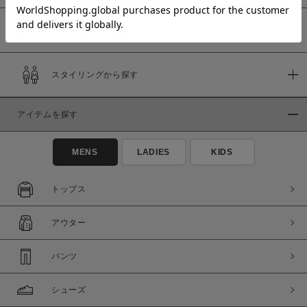
予約商品
価格
スタイリングから探す
～
アイテムを探す
商品タイプ
通常商品
予約商品
MENS
LADIES
KIDS
セール価格
WEB限定
トップス
在庫
アウター
在庫あり
在庫なし含む
パンツ
シューズ