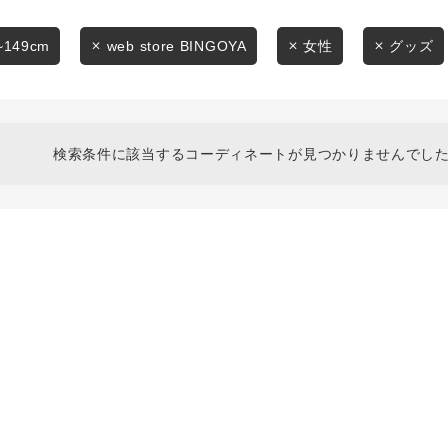
スタイリングから探す
商品タイプ
ブランドから探す
~149cm
web store BINGOYA
女性
グッズ
通常商品
WEB限定アイテムを探す
履き比べ可能商品から探す
セール価格
検索条件に該当するコーディネートが見つかりませんでした
お知らせ・ご利用ガイド
在庫
お知らせ
在庫あり
ご利用ガイド
ギフトラッピング
お問い合わせ
この条件で絞り込む