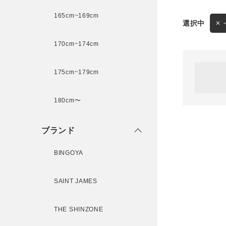
165cm~169cm
サイズ
170cm~174cm
ゲスト
様
175cm~179cm
ブランド
180cm〜
ログイン / マイページ
ブランド
お気に入りアイテム
BINGOYA
注文履歴
SAINT JAMES
新規会員登録
THE SHINZONE