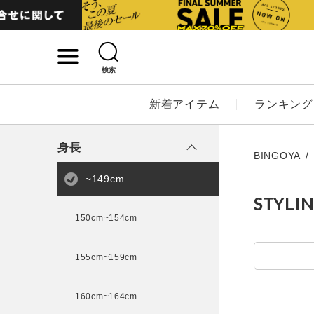
検索
詳細検索
新着アイテム
ランキング
キーワード
身長
BINGOYA
~149cm
STYLI
性別
150cm~154cm
MENS
LADI
155cm~159cm
カテゴリ
160cm~164cm