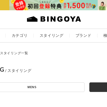
カテゴリ
スタイリング
ブランド
カラー
スタイリング一覧
NG
アイテムを探す
ES
KIDS
MENS
価格
条件絞り込み検索
カテゴリから探す
～