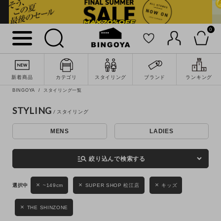
0
詳細検索
新着商品
カテゴリ
スタイリング
ブランド
ランキング
BINGOYA
スタイリング一覧
STYLING
MENS
LADIES
キーワード
manage_search
絞り込んで検索する
性別
~149cm
SUPER SHOP 松江店
キッズ
MENS
LADIES
KIDS
THE SHINZONE