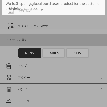
予約商品
価格
スタイリングから探す
～
アイテムを探す
商品タイプ
通常商品
予約商品
MENS
LADIES
KIDS
セール価格
WEB限定
トップス
在庫
アウター
在庫あり
在庫なし含む
パンツ
シューズ