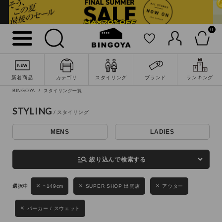
0
詳細検索
新着商品
カテゴリ
スタイリング
ブランド
ランキング
BINGOYA
スタイリング一覧
STYLING
MENS
LADIES
キーワード
manage_search
絞り込んで検索する
性別
~149cm
SUPER SHOP 出雲店
アウター
MENS
LADIES
KIDS
パーカー / スウェット