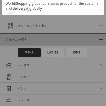
予約商品
価格
スタイリングから探す
～
アイテムを探す
商品タイプ
通常商品
予約商品
MENS
LADIES
KIDS
セール価格
WEB限定
トップス
在庫
アウター
在庫あり
在庫なし含む
パンツ
シューズ