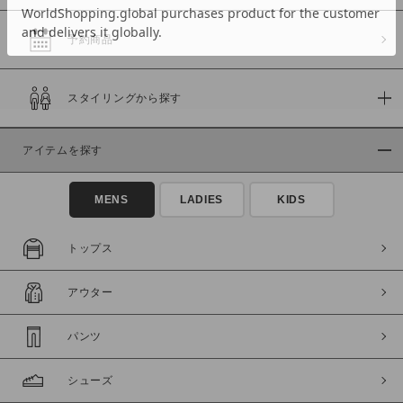
予約商品
価格
スタイリングから探す
～
アイテムを探す
商品タイプ
通常商品
予約商品
MENS
LADIES
KIDS
セール価格
WEB限定
トップス
在庫
アウター
在庫あり
在庫なし含む
パンツ
シューズ