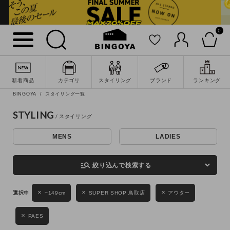
0
詳細検索
新着商品
カテゴリ
スタイリング
ブランド
ランキング
BINGOYA
スタイリング一覧
STYLING
MENS
LADIES
キーワード
manage_search
絞り込んで検索する
性別
~149cm
SUPER SHOP 鳥取店
アウター
MENS
LADIES
KIDS
PAES