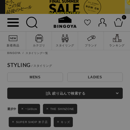
0
詳細検索
新着商品
カテゴリ
スタイリング
ブランド
ランキング
BINGOYA
スタイリング一覧
STYLING
MENS
LADIES
キーワード
manage_search
絞り込んで検索する
性別
~149cm
THE SHINZONE
MENS
LADIES
KIDS
SUPER SHOP 米子店
キッズ