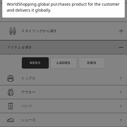
予約商品
価格
スタイリングから探す
～
アイテムを探す
商品タイプ
通常商品
予約商品
MENS
LADIES
KIDS
セール価格
WEB限定
トップス
在庫
アウター
在庫あり
在庫なし含む
パンツ
シューズ