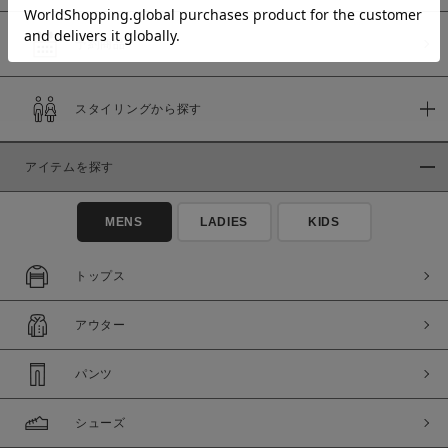
予約商品
価格
スタイリングから探す
～
アイテムを探す
商品タイプ
通常商品
予約商品
MENS
LADIES
KIDS
セール価格
WEB限定
トップス
在庫
アウター
在庫あり
在庫なし含む
パンツ
シューズ