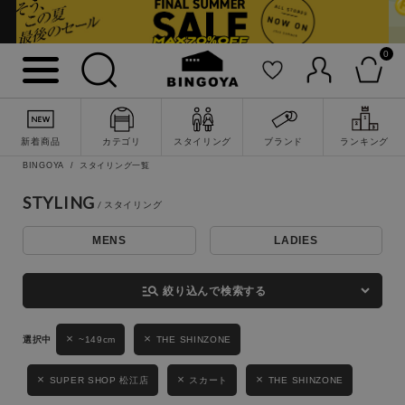
0
詳細検索
新着商品
カテゴリ
スタイリング
ブランド
ランキング
BINGOYA
スタイリング一覧
STYLING
MENS
LADIES
キーワード
manage_search
絞り込んで検索する
性別
~149cm
THE SHINZONE
MENS
LADIES
KIDS
SUPER SHOP 松江店
スカート
THE SHINZONE