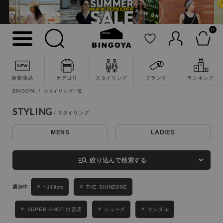
0
詳細検索
新着商品
カテゴリ
スタイリング
ブランド
ランキング
BINGOYA
スタイリング一覧
STYLING
MENS
LADIES
キーワード
manage_search
絞り込んで検索する
性別
~149cm
THE SHINZONE
MENS
LADIES
KIDS
SUPER SHOP 出雲店
シューズ
サンダル