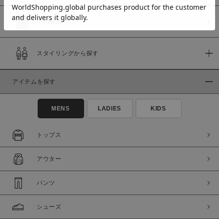
予約商品
価格
スタイリングから探す
～
アイテムを探す
商品タイプ
通常商品
予約商品
MENS
LADIES
KIDS
セール価格
WEB限定
トップス
在庫
アウター
在庫あり
在庫なし含む
パンツ
シューズ