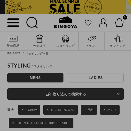
0
詳細検索
新着商品
カテゴリ
スタイリング
ブランド
ランキング
BINGOYA
スタイリング一覧
STYLING
MENS
LADIES
キーワード
manage_search
絞り込んで検索する
性別
~149cm
THE SHINZONE
男性
パンツ
MENS
LADIES
KIDS
THE NORTH FACE PURPLE LABEL