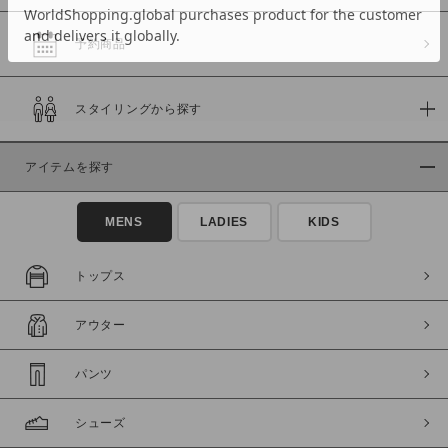
予約商品
価格
スタイリングから探す
～
アイテムを探す
商品タイプ
通常商品
予約商品
MENS
LADIES
KIDS
セール価格
WEB限定
トップス
在庫
アウター
在庫あり
在庫なし含む
パンツ
シューズ