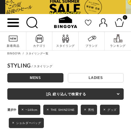
0
詳細検索
新着商品
カテゴリ
スタイリング
ブランド
ランキング
BINGOYA
スタイリング一覧
STYLING
MENS
LADIES
キーワード
manage_search
絞り込んで検索する
性別
~149cm
THE SHINZONE
男性
グッズ
MENS
LADIES
KIDS
ショルダーバッグ