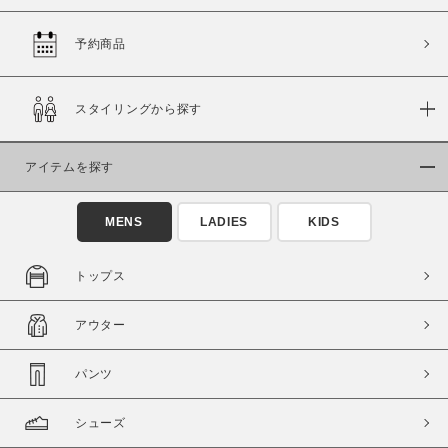
予約商品
価格
スタイリングから探す
～
アイテムを探す
商品タイプ
通常商品
予約商品
MENS
LADIES
KIDS
セール価格
WEB限定
トップス
在庫
アウター
在庫あり
在庫なし含む
パンツ
シューズ