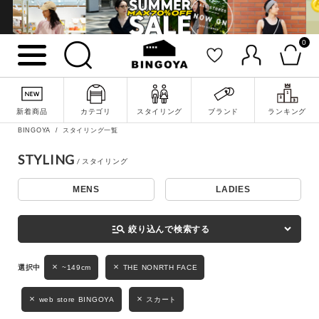
0
詳細検索
新着商品
カテゴリ
スタイリング
ブランド
ランキング
BINGOYA
スタイリング一覧
STYLING
MENS
LADIES
キーワード
manage_search
絞り込んで検索する
性別
~149cm
THE NONRTH FACE
MENS
LADIES
KIDS
web store BINGOYA
スカート