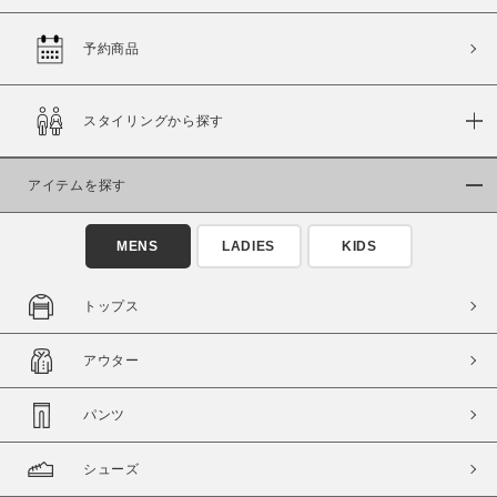
予約商品
価格
スタイリングから探す
～
アイテムを探す
商品タイプ
通常商品
予約商品
MENS
LADIES
KIDS
セール価格
WEB限定
トップス
在庫
アウター
在庫あり
在庫なし含む
パンツ
シューズ