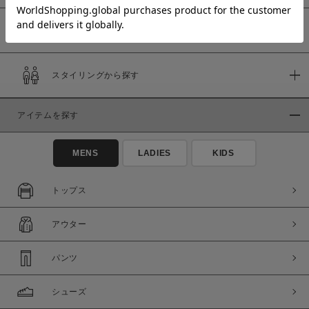
予約商品
価格
スタイリングから探す
～
アイテムを探す
商品タイプ
通常商品
予約商品
MENS
LADIES
KIDS
セール価格
WEB限定
トップス
在庫
アウター
在庫あり
在庫なし含む
パンツ
シューズ