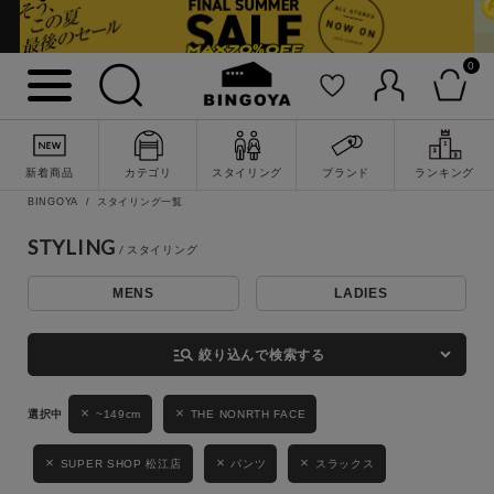
0
詳細検索
新着商品
カテゴリ
スタイリング
ブランド
ランキング
BINGOYA
スタイリング一覧
STYLING
MENS
LADIES
キーワード
manage_search
絞り込んで検索する
性別
~149cm
THE NONRTH FACE
MENS
LADIES
KIDS
SUPER SHOP 松江店
パンツ
スラックス