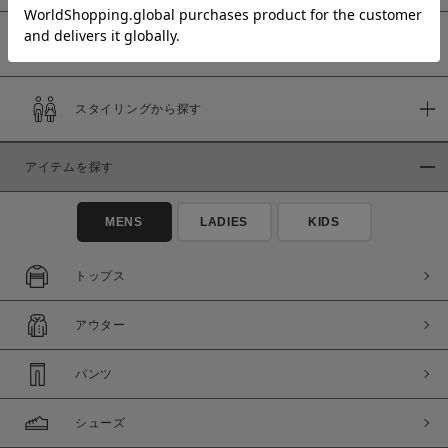
予約商品
価格
スタイリングから探す
～
アイテムを探す
商品タイプ
通常商品
予約商品
MENS
LADIES
KIDS
セール価格
WEB限定
トップス
在庫
アウター
在庫あり
在庫なし含む
パンツ
シューズ