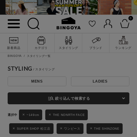
0
詳細検索
新着商品
カテゴリ
スタイリング
ブランド
ランキング
BINGOYA
スタイリング一覧
STYLING
MENS
LADIES
キーワード
manage_search
絞り込んで検索する
性別
~149cm
THE NONRTH FACE
MENS
LADIES
KIDS
SUPER SHOP 松江店
ワンピース
THE SHINZONE