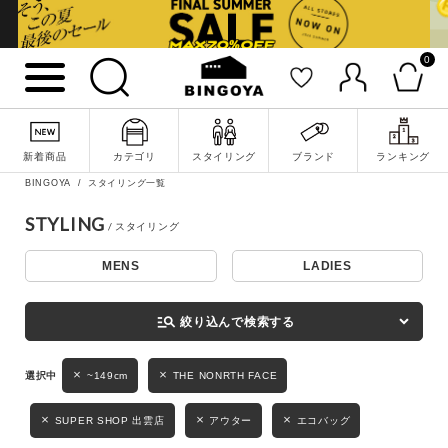
0
詳細検索
新着商品
カテゴリ
スタイリング
ブランド
ランキング
BINGOYA
スタイリング一覧
STYLING
MENS
LADIES
キーワード
manage_search
絞り込んで検索する
性別
~149cm
THE NONRTH FACE
MENS
LADIES
KIDS
SUPER SHOP 出雲店
アウター
エコバッグ