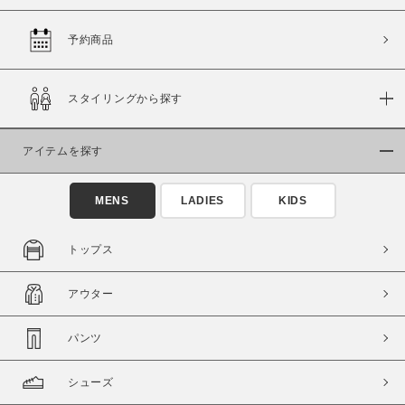
予約商品
価格
スタイリングから探す
～
アイテムを探す
商品タイプ
通常商品
予約商品
MENS
LADIES
KIDS
セール価格
WEB限定
トップス
在庫
アウター
在庫あり
在庫なし含む
パンツ
シューズ