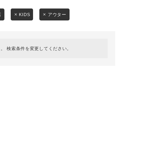
採用情報
ギフトカード
店
KIDS
アウター
予約商品
WEB限定
。 検索条件を変更してください。
在庫なし含む
BINGOYA
無料公式アプリダウンロード