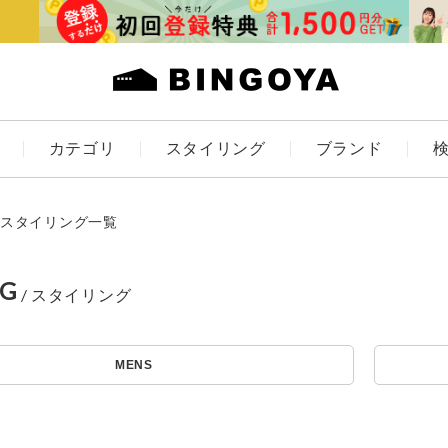
カテゴリ
スタイリング
ブランド
カラー
スタイリング一覧
NG
アイテムを探す
ES
KIDS
MENS
価格
条件絞り込み検索
カテゴリから探す
～