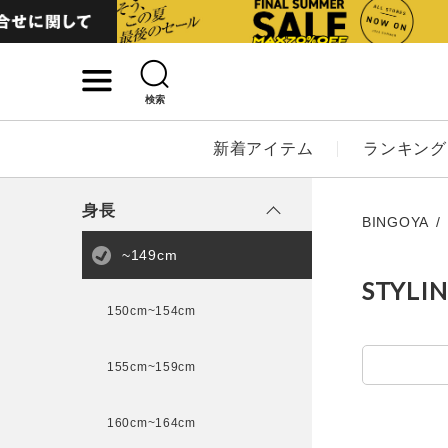
検索
詳細検索
新着アイテム
ランキング
キーワード
身長
BINGOYA
~149cm
STYLI
性別
150cm~154cm
MENS
LADI
155cm~159cm
カテゴリ
160cm~164cm