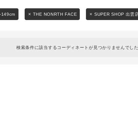
スタイリングから探す
商品タイプ
ブランドから探す
~149cm
THE NONRTH FACE
SUPER SHOP 出雲
通常商品
WEB限定アイテムを探す
履き比べ可能商品から探す
セール価格
検索条件に該当するコーディネートが見つかりませんでした
お知らせ・ご利用ガイド
在庫
お知らせ
在庫あり
ご利用ガイド
ギフトラッピング
お問い合わせ
この条件で絞り込む