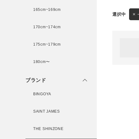
165cm~169cm
サイズ
170cm~174cm
ゲスト
様
175cm~179cm
ブランド
180cm〜
ログイン / マイページ
ブランド
お気に入りアイテム
BINGOYA
注文履歴
SAINT JAMES
新規会員登録
THE SHINZONE