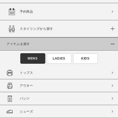
予約商品
価格
スタイリングから探す
～
アイテムを探す
商品タイプ
通常商品
予約商品
MENS
LADIES
KIDS
セール価格
WEB限定
トップス
在庫
アウター
在庫あり
在庫なし含む
パンツ
シューズ