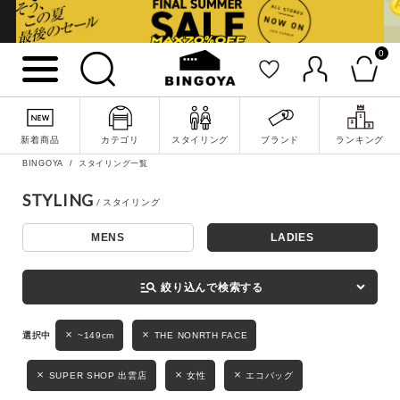
0
詳細検索
新着商品
カテゴリ
スタイリング
ブランド
ランキング
BINGOYA
スタイリング一覧
STYLING
MENS
LADIES
キーワード
manage_search
絞り込んで検索する
性別
~149cm
THE NONRTH FACE
MENS
LADIES
KIDS
SUPER SHOP 出雲店
女性
エコバッグ