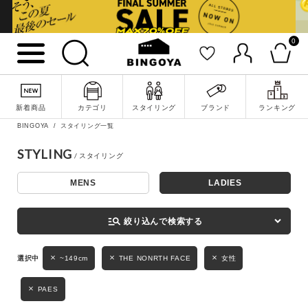
0
詳細検索
新着商品
カテゴリ
スタイリング
ブランド
ランキング
BINGOYA
スタイリング一覧
STYLING
MENS
LADIES
キーワード
manage_search
絞り込んで検索する
性別
~149cm
THE NONRTH FACE
女性
MENS
LADIES
KIDS
PAES