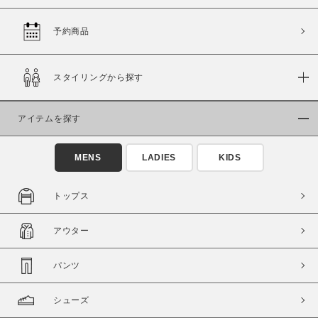
予約商品
価格
スタイリングから探す
～
アイテムを探す
商品タイプ
通常商品
予約商品
MENS
LADIES
KIDS
セール価格
WEB限定
トップス
在庫
アウター
在庫あり
在庫なし含む
パンツ
シューズ