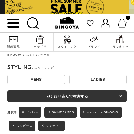
0
詳細検索
新着商品
カテゴリ
スタイリング
ブランド
ランキング
BINGOYA
スタイリング一覧
STYLING
MENS
LADIES
キーワード
manage_search
絞り込んで検索する
性別
~149cm
SAINT JAMES
web store BINGOYA
MENS
LADIES
KIDS
ワンピース
ジャケット