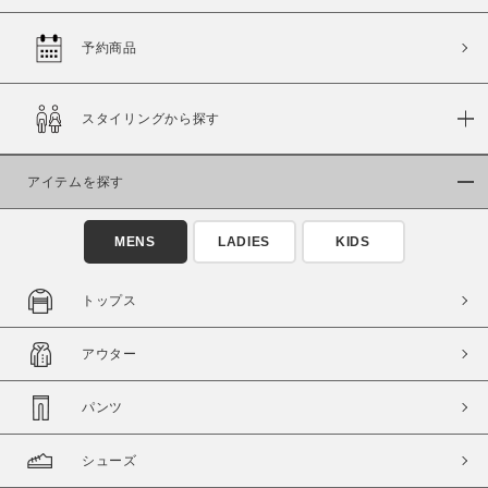
予約商品
価格
スタイリングから探す
～
アイテムを探す
商品タイプ
通常商品
予約商品
MENS
LADIES
KIDS
セール価格
WEB限定
トップス
在庫
アウター
在庫あり
在庫なし含む
パンツ
シューズ