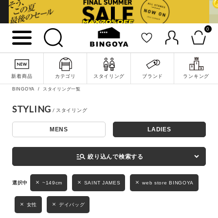
0
詳細検索
新着商品
カテゴリ
スタイリング
ブランド
ランキング
BINGOYA
スタイリング一覧
STYLING
MENS
LADIES
キーワード
manage_search
絞り込んで検索する
性別
~149cm
SAINT JAMES
web store BINGOYA
MENS
LADIES
KIDS
女性
デイバッグ