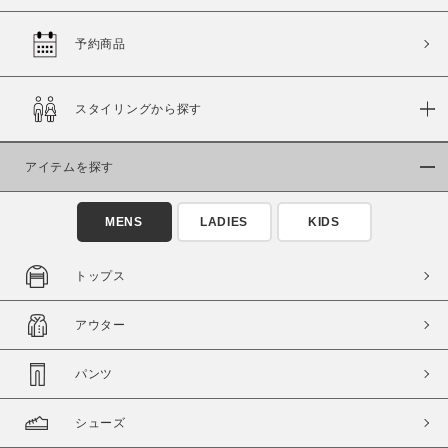
予約商品
価格
スタイリングから探す
～
アイテムを探す
商品タイプ
通常商品
予約商品
MENS
LADIES
KIDS
セール価格
WEB限定
トップス
在庫
アウター
在庫あり
在庫なし含む
パンツ
シューズ