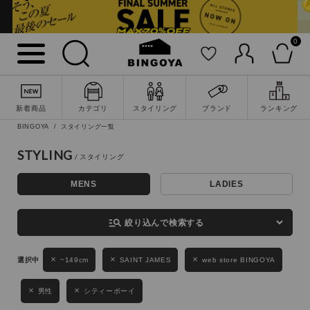
0
詳細検索
新着商品
カテゴリ
スタイリング
ブランド
ランキング
BINGOYA
スタイリング一覧
STYLING
MENS
LADIES
キーワード
manage_search
絞り込んで検索する
性別
~149cm
SAINT JAMES
web store BINGOYA
MENS
LADIES
KIDS
男性
シティーボーイ