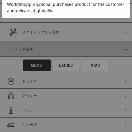
予約商品
価格
スタイリングから探す
～
アイテムを探す
商品タイプ
通常商品
予約商品
MENS
LADIES
KIDS
セール価格
WEB限定
トップス
在庫
アウター
在庫あり
在庫なし含む
パンツ
シューズ